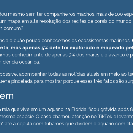
idou mesmo sem ter companheiros machos, mais de 100 esp
 um mapa em alta resolução dos recifes de corais do mundo i
em comum?
ncia o quão pouco conhecemos os ecossistemas marinhos.
aneta, mas apenas 5% dele foi explorado e mapeado 
hamos conhecimento de apenas 3% dos mares e o avanço é p
m ciência oceânica.
ossível acompanhar todas as notícias atuais em meio ao ts
uena pincelada para mostrar porque esses três fatos são sur
rgem
 raia que vive em um aquário na Flórida, ficou grávida após
esma espécie. O caso chamou atenção no TikTok e levanto
em” até a cópula com tubarões que dividem o aquário com ela