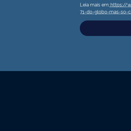
Leia mais em:
https://
71-do-globo-mas-so-c