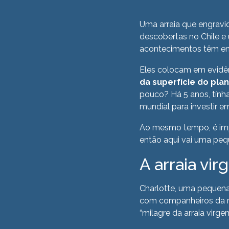
Uma arraia que engrav
descobertas no Chile e
acontecimentos têm 
Eles colocam em evidê
da superfície do pl
pouco? Há 5 anos, tín
mundial para investir e
Ao mesmo tempo, é imp
então aqui vai uma peq
A arraia vi
Charlotte, uma pequena
com companheiros da m
“milagre da arraia virg