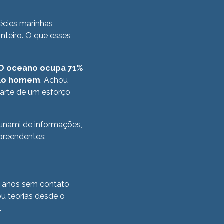
écies marinhas
nteiro. O que esses
O oceano ocupa 71%
pelo homem
. Achou
arte de um esforço
unami de informações,
preendentes:
 8 anos sem contato
u teorias desde o
.